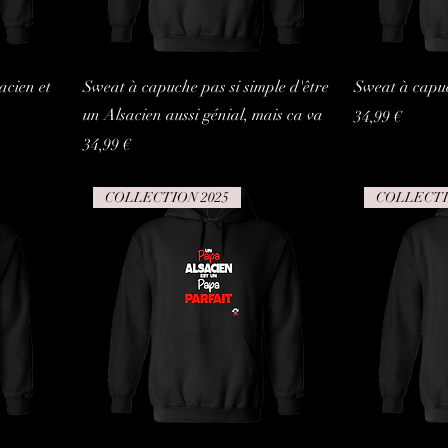
acien et
Sweat à capuche pas si simple d'être
Sweat à capu
un Alsacien aussi génial, mais ca va
Prix
34,99 €
Prix
34,99 €
COLLECTION 2025
COLLECTI