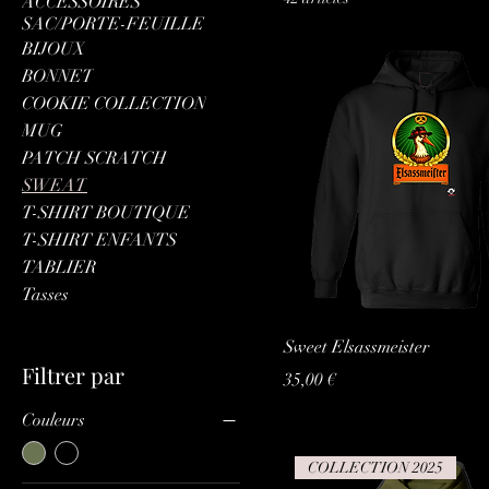
ACCESSOIRES
SAC/PORTE-FEUILLE
BIJOUX
BONNET
COOKIE COLLECTION
MUG
PATCH SCRATCH
SWEAT
T-SHIRT BOUTIQUE
T-SHIRT ENFANTS
TABLIER
Tasses
Sweet Elsassmeister
Filtrer par
Prix
35,00 €
Couleurs
COLLECTION 2025