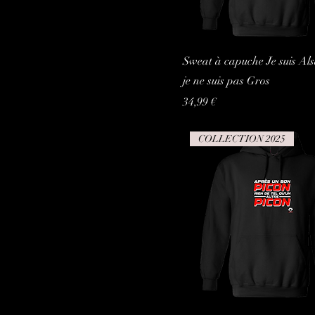
Sweat à capuche Je suis Als
je ne suis pas Gros
Prix
34,99 €
COLLECTION 2025