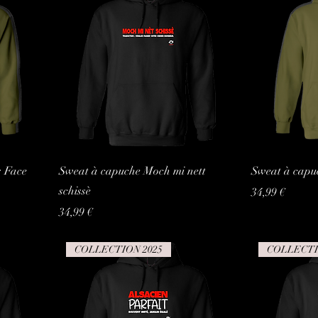
s Face
Sweat à capuche Moch mi nett
Sweat à capu
schissè
Prix
34,99 €
Prix
34,99 €
COLLECTION 2025
COLLECTI