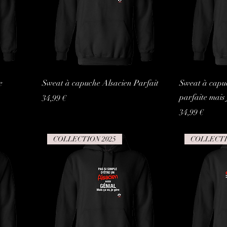
e
Sweat à capuche Alsacien Parfait
Sweat à capuc
parfaite mais 
Prix
34,99 €
Prix
34,99 €
COLLECTION 2025
COLLECTI