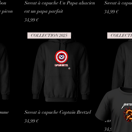
bon
Sweat à capuche Un Papa alsacien
Sweat à capu
e picon
est un papa parfait
Prix
34,99 €
Prix
34,99 €
COLLECTION 2025
COLLECTI
amme
Sweat à capuche Captain Bretzel
Sweat à capuc
Tarte flambée
Prix
34,99 €
Prix
34,99 €