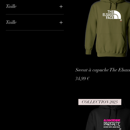
Taille
Taille
L
M
S
XL
XXL
Sweat à capuche The Elsas
Prix
34,99 €
COLLECTION 2025