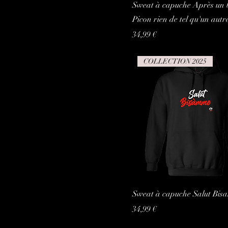
Sweat à capuche Après un 
Picon rien de tel qu'un autr
Prix
34,99 €
COLLECTION 2025
Sweat à capuche Salut Bis
Prix
34,99 €