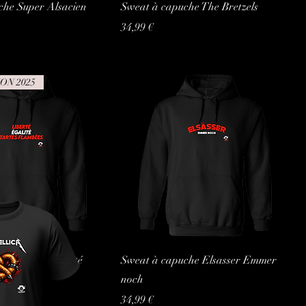
che Super Alsacien
Sweat à capuche The Bretzels
Prix
34,99 €
ON 2025
he Liberté égalité
Sweat à capuche Elsasser Emmer
s
noch
Prix
34,99 €