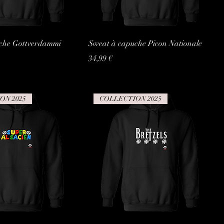
che Gottverdammi
Sweat à capuche Picon Nationale
Prix
34,99 €
ON 2025
COLLECTION 2025