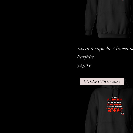
Sweat à capuche Alsacienn
Parfaite
Prix
34,99 €
COLLECTION 2025