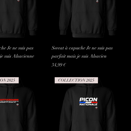
he Je ne suis pas
Sweat à capuche Je ne suis pas
je suis Alsacienne
parfait mais je suis Alsacien
Prix
34,99 €
ON 2025
COLLECTION 2025