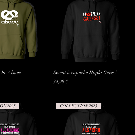
che Alsace
Sweat à capuche Hopla Geiss !
Prix
34,99 €
ON 2025
COLLECTION 2025