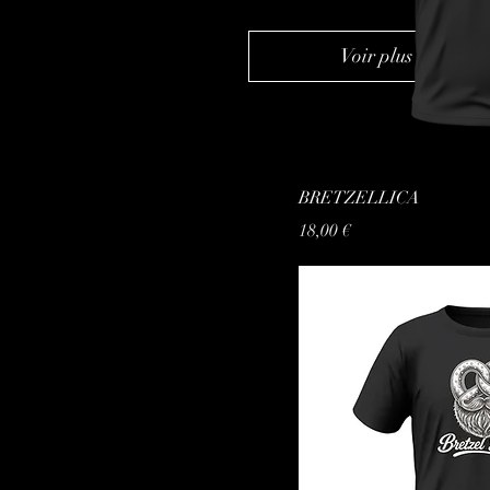
Voir plus
Aperçu 
BRETZELLICA
Prix
18,00 €