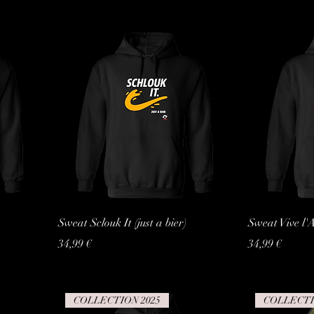
Sweat Sclouk It (just a bier)
Sweat Vive l'A
Prix
Prix
34,99 €
34,99 €
COLLECTION 2025
COLLECTI