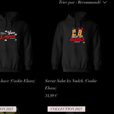
Trier par :
Recommandé
lsace (Cookie Elsass)
Sweat Salut les Nudels (Cookie
Elsass)
Prix
34,99 €
ON 2025
COLLECTION 2025