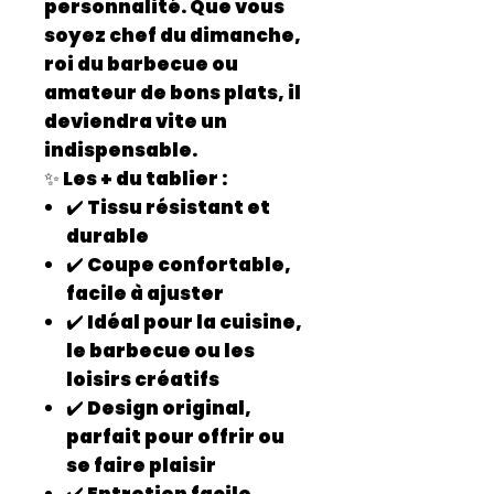
personnalité. Que vous
soyez chef du dimanche,
roi du barbecue ou
amateur de bons plats, il
deviendra vite un
indispensable.
✨ Les + du tablier :
✔️ Tissu résistant et
durable
✔️ Coupe confortable,
facile à ajuster
✔️ Idéal pour la cuisine,
le barbecue ou les
loisirs créatifs
✔️ Design original,
parfait pour offrir ou
se faire plaisir