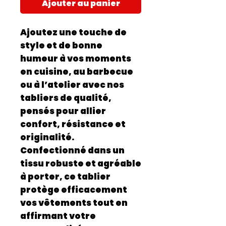
Ajouter au panier
Ajoutez une touche de
style et de bonne
humeur à vos moments
en cuisine, au barbecue
ou à l’atelier avec nos
tabliers de qualité
,
pensés pour allier
confort, résistance et
originalité
.
Confectionné dans un
tissu
robuste et agréable
à porter
, ce tablier
protège efficacement
vos vêtements tout en
affirmant votre