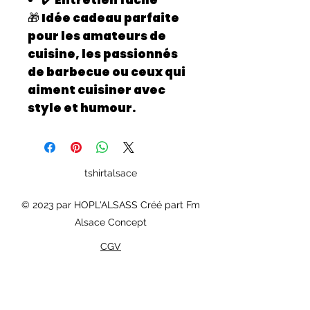
✔️ Entretien facile
🎁
Idée cadeau parfaite
pour les amateurs de
cuisine, les passionnés
de barbecue ou ceux qui
aiment cuisiner avec
style et humour.
tshirtalsace
© 2023 par HOPL'ALSASS Créé part Fm
Alsace Concept
CGV