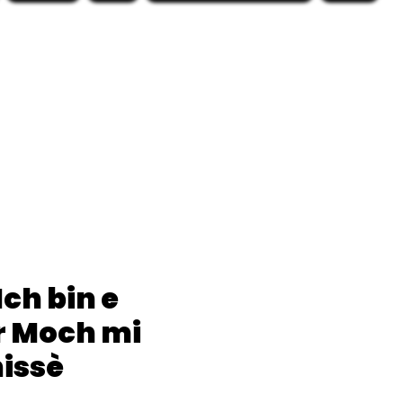
Ich bin e
r Moch mi
hissè