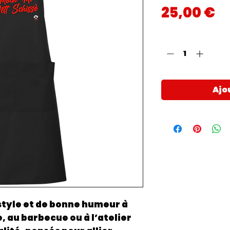
Pr
25,00 €
Quantité
*
Ajo
style et de bonne humeur à
 au barbecue ou à l’atelier