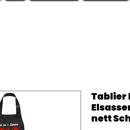
Tablier 
Elsasse
nett Sc