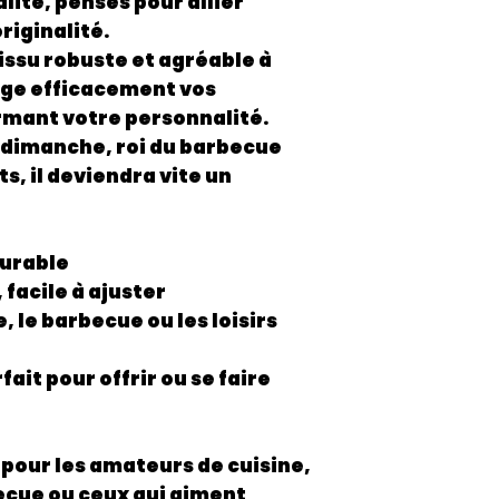
alité
, pensés pour allier
originalité
.
issu
robuste et agréable à
tège efficacement vos
rmant votre personnalité.
 dimanche, roi du barbecue
s, il deviendra vite un
durable
 facile à ajuster
e, le barbecue ou les loisirs
fait pour offrir ou se faire
pour les amateurs de cuisine,
ecue ou ceux qui aiment