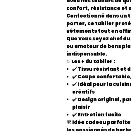
avec nos
tabliers de qu
confort, résistance et 
Confectionné dans un t
porter
, ce tablier pro
vêtements tout en affi
Que vous soyez chef du
ou amateur de bons plat
indispensable.
✨ Les + du tablier :
✔️ Tissu résistant et 
✔️ Coupe confortable,
✔️ Idéal pour la cuisin
créatifs
✔️ Design original, par
plaisir
✔️ Entretien facile
🎁
Idée cadeau parfaite
les passionnés de barb