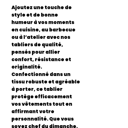
Ajoutez une touche de
style et de bonne
humeur à vos moments
en cuisine, au barbecue
ou à l’atelier avec nos
tabliers de qualité
,
pensés pour allier
confort, résistance et
originalité
.
Confectionné dans un
tissu
robuste et agréable
à porter
, ce tablier
protège efficacement
vos vêtements tout en
affirmant votre
personnalité. Que vous
soyez chef du dimanche,