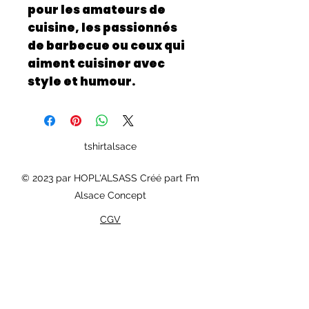
pour les amateurs de
cuisine, les passionnés
de barbecue ou ceux qui
aiment cuisiner avec
style et humour.
tshirtalsace
© 2023 par HOPL'ALSASS Créé part Fm
Alsace Concept
CGV