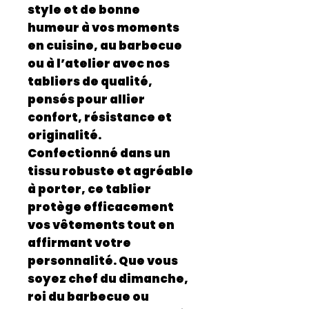
style et de bonne
humeur à vos moments
en cuisine, au barbecue
ou à l’atelier avec nos
tabliers de qualité
,
pensés pour allier
confort, résistance et
originalité
.
Confectionné dans un
tissu
robuste et agréable
à porter
, ce tablier
protège efficacement
vos vêtements tout en
affirmant votre
personnalité. Que vous
soyez chef du dimanche,
roi du barbecue ou