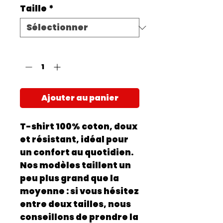
Taille
*
Quantité
*
Ajouter au panier
T-shirt 100% coton, doux
et résistant, idéal pour
un confort au quotidien.
Nos modèles taillent un
peu plus grand que la
moyenne : si vous hésitez
entre deux tailles, nous
conseillons de prendre la