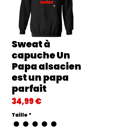
Sweat à
capuche Un
Papa alsacien
est un papa
parfait
Prix
34,99 €
Taille
*