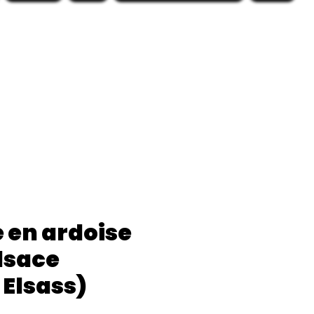
 en ardoise
Alsace
 Elsass)