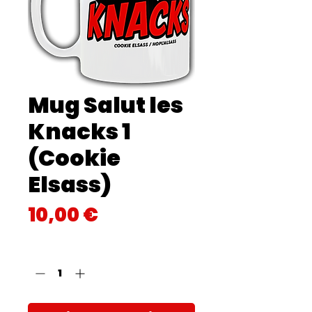
Mug Salut les
Knacks 1
(Cookie
Elsass)
Prix
10,00 €
Quantité
*