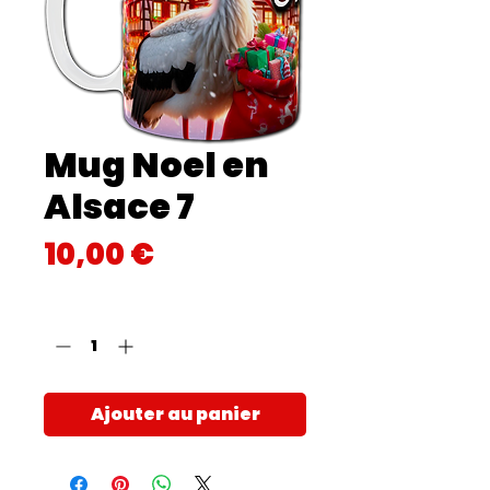
Mug Noel en
Alsace 7
Prix
10,00 €
Quantité
*
Ajouter au panier