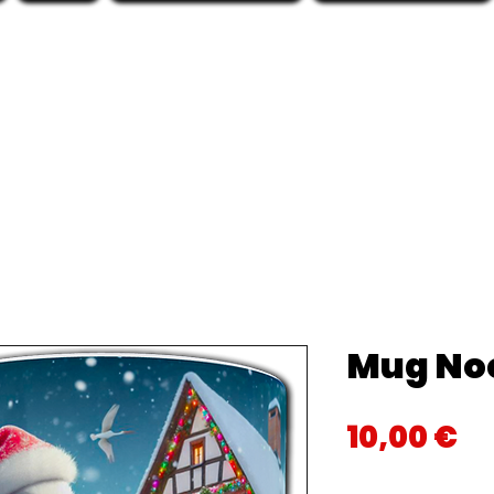
Mug Noe
Pr
10,00 €
Quantité
*