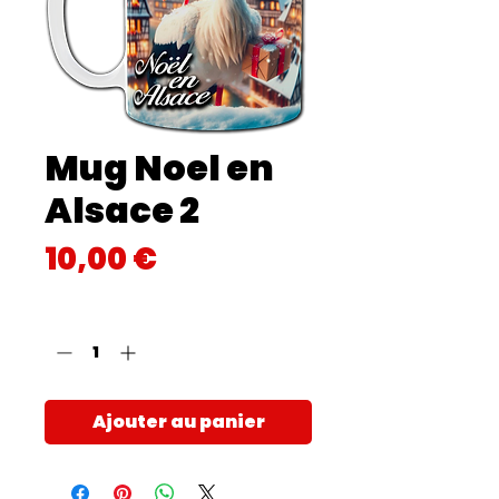
Mug Noel en
Alsace 2
Prix
10,00 €
Quantité
*
Ajouter au panier