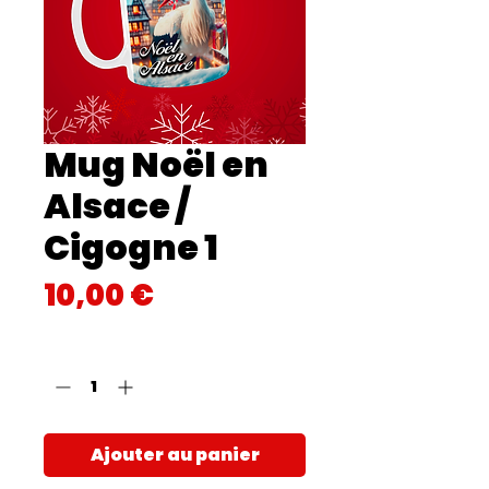
Mug Noël en
Alsace /
Cigogne 1
Prix
10,00 €
Quantité
*
Ajouter au panier