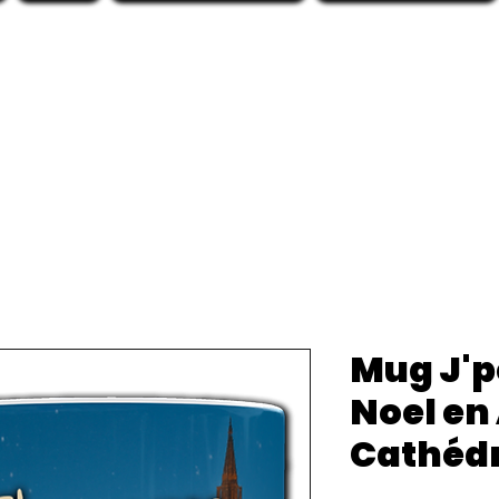
Mug J'p
Noel en
Cathéd