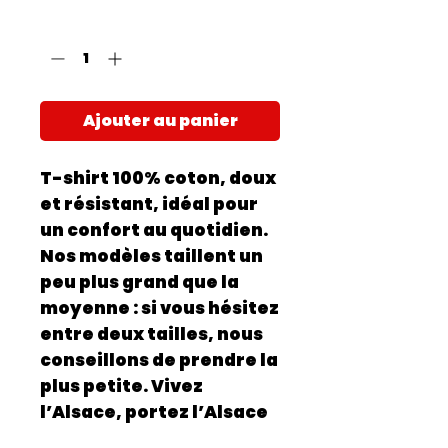
Quantité
*
Ajouter au panier
T-shirt 100% coton, doux
et résistant, idéal pour
un confort au quotidien.
Nos modèles taillent un
peu plus grand que la
moyenne : si vous hésitez
entre deux tailles, nous
conseillons de prendre la
plus petite. Vivez
l’Alsace, portez l’Alsace