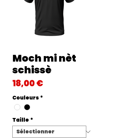
Moch mi nèt
schissè
Prix
18,00 €
Couleurs
*
Taille
*