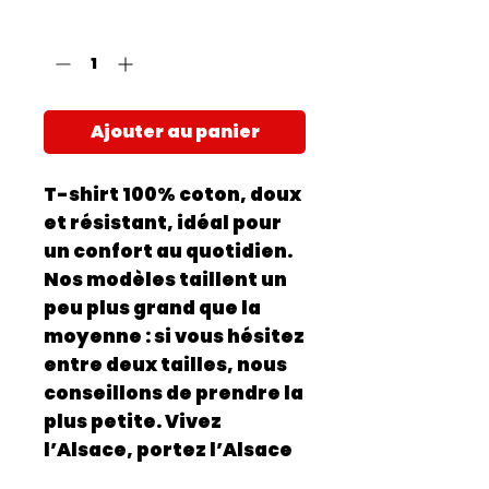
Quantité
*
Ajouter au panier
T-shirt 100% coton, doux
et résistant, idéal pour
un confort au quotidien.
Nos modèles taillent un
peu plus grand que la
moyenne : si vous hésitez
entre deux tailles, nous
conseillons de prendre la
plus petite. Vivez
l’Alsace, portez l’Alsace