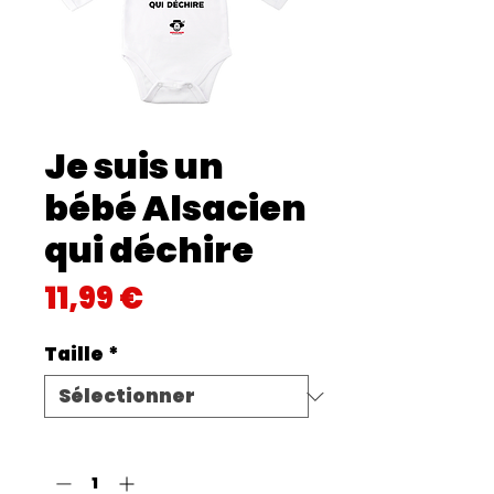
Je suis un
bébé Alsacien
qui déchire
Prix
11,99 €
Taille
*
Quantité
*