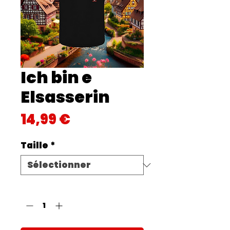
Ich bin e
Elsasserin
Prix
14,99 €
Taille
*
Quantité
*