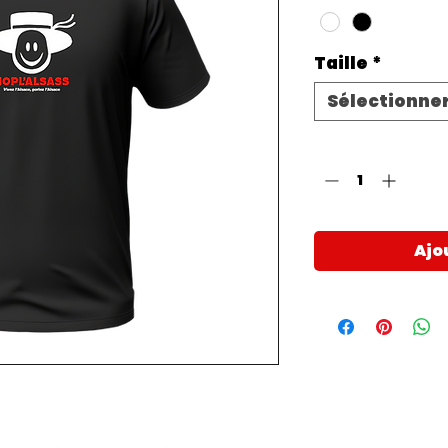
Taille
*
Sélectionne
Quantité
*
Ajo