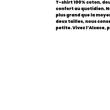
T-shirt 100% coton, dou
confort au quotidien. N
plus grand que la moyen
deux tailles, nous conse
petite. Vivez l’Alsace, 