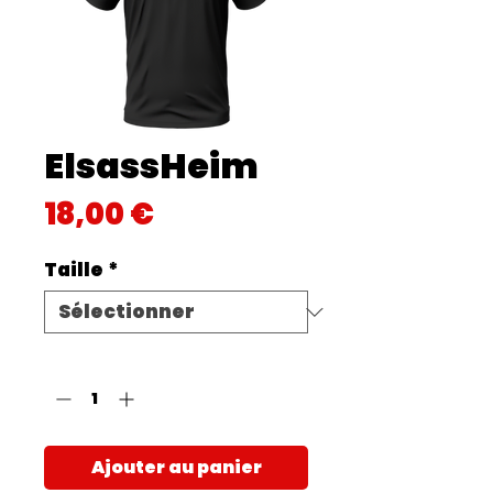
ElsassHeim
Prix
18,00 €
Taille
*
Quantité
*
Ajouter au panier