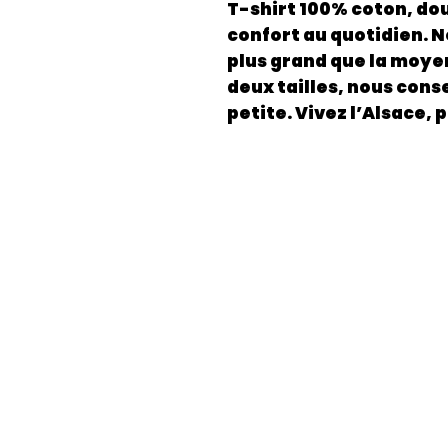
T-shirt 100% coton, dou
confort au quotidien. N
plus grand que la moyen
deux tailles, nous conse
petite. Vivez l’Alsace, 