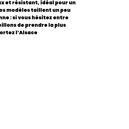
x et résistant, idéal pour un
os modèles taillent un peu
ne : si vous hésitez entre
illons de prendre la plus
portez l’Alsace