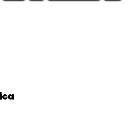
ica
ix