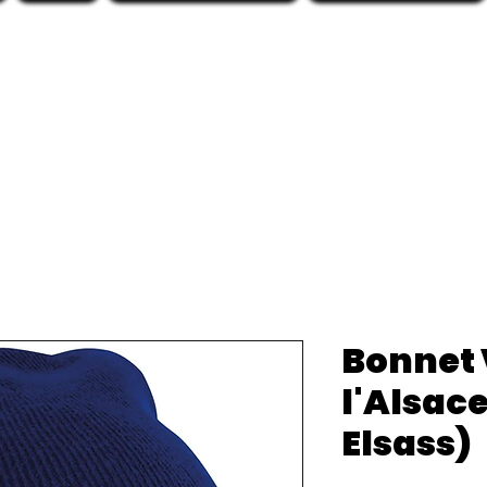
Bonnet 
l'Alsac
Elsass)