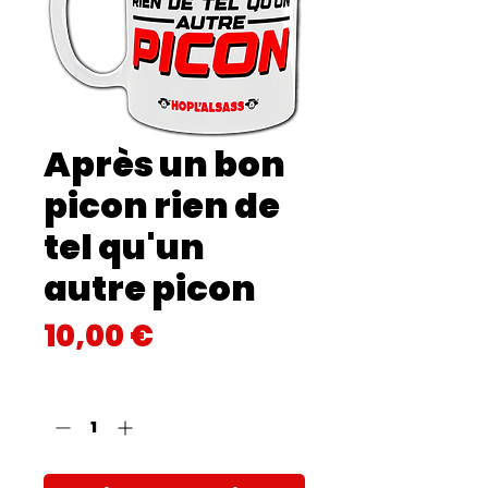
Après un bon
picon rien de
tel qu'un
autre picon
Prix
10,00 €
Quantité
*