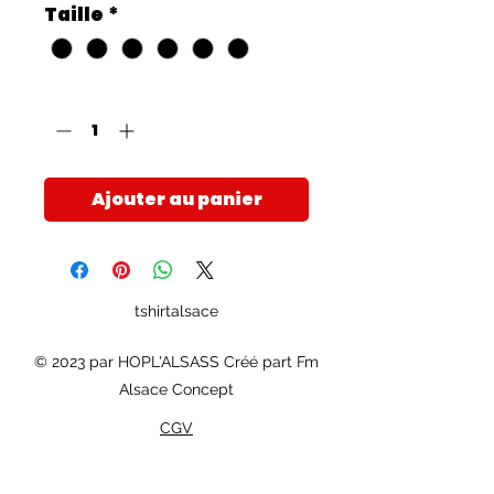
Taille
*
Quantité
*
Ajouter au panier
tshirtalsace
© 2023 par HOPL'ALSASS Créé part Fm
Alsace Concept
CGV