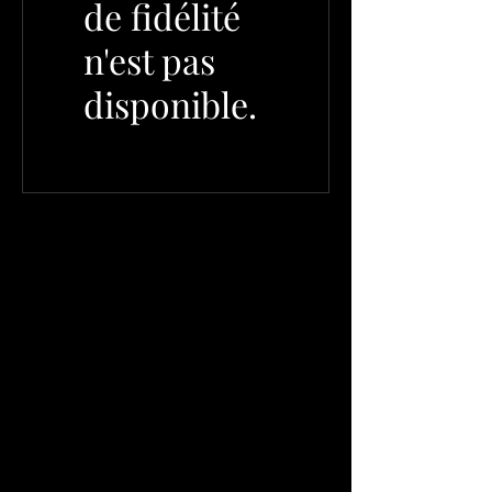
de fidélité
n'est pas
disponible.
tshirtalsace
© 2023 par HOPL'ALSASS Créé part Fm
Alsace Concept
CGV